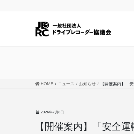
コ
ナ
ン
ビ
テ
ゲ
ン
ー
ツ
シ
に
ョ
移
ン
動
に
移
動
HOME
ニュース
お知らせ
【開催案内】「安
2026年7月8日
【開催案内】「安全運