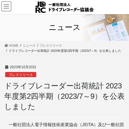
コ
ナ
ン
ビ
テ
ゲ
ン
ー
ニュース
ツ
シ
に
ョ
移
ン
HOME
ニュース
プレスリリース
動
に
ドライブレコーダー出荷統計 2023年度第2四半期（2023/7～9）を公表しました
移
動
2023年10月20日
プレスリリース
ドライブレコーダー出荷統計 2023
年度第2四半期（2023/7～9）を公表
しました
一般社団法人電子情報技術産業協会（JEITA）及び一般社団