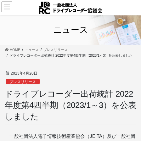
コ
ナ
ン
ビ
テ
ゲ
ン
ー
ニュース
ツ
シ
に
ョ
移
ン
HOME
ニュース
プレスリリース
動
に
ドライブレコーダー出荷統計 2022年度第4四半期（2023/1～3）を公表しました
移
動
2023年4月20日
プレスリリース
ドライブレコーダー出荷統計 2022
年度第4四半期（2023/1～3）を公表
しました
一般社団法人電子情報技術産業協会（JEITA）及び一般社団