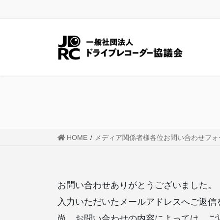
コ
ナ
ン
ビ
テ
ゲ
ン
ー
ツ
シ
に
ョ
移
ン
動
に
移
動
HOME
メディア関係者様各位お問い合わせフォ
お問い合わせありがとうございました。
入力いただいたメールアドレスへご返信
尚、お問い合わせの内容によっては、ご